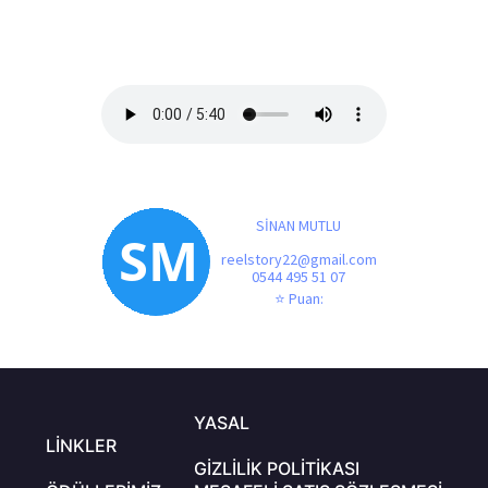
GEL BARIŞALIM
Tarz:
pop
SİNAN MUTLU
reelstory22@gmail.com
0544 495 51 07
⭐ Puan:
YASAL
LINKLER
GIZLILIK POLITIKASI