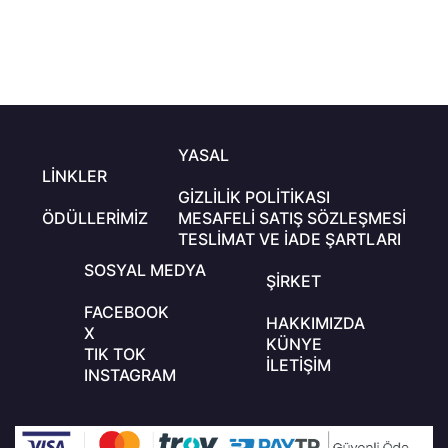
4.2. Site, sunduğu hizmetlerin kesintisiz ve hatasız olmasını
sağlamak için gerekli tüm önlemleri alır. Ancak, mücbir
sebeplerden kaynaklanan kesintilerden dolayı Üye zarar
iddiasında bulunamaz.
YASAL
LINKLER
GIZLILIK POLITIKASI
ÖDÜLLERIMIZ
MESAFELI SATIŞ SÖZLEŞMESI
TESLIMAT VE İADE ŞARTLARI
SOSYAL MEDYA
ŞIRKET
FACEBOOK
HAKKIMIZDA
X
KÜNYE
TIK TOK
İLETIŞIM
INSTAGRAM