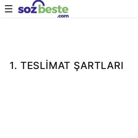
Teslimat Ve İade Şartları
TESLIMAT VE İADE ŞARTLARI
1. TESLİMAT ŞARTLARI
1.1. Hizmetin Sunumu:
Muzikonair.net, dijital hizmetler sunan bir platformdur. Üyelik
paketleri ve hizmetler, dijital ortamda aktif hale getirilir ve
fiziksel teslimat yapılmaz.
1.2. Aktivasyon Süresi:
Üye, satın aldığı paketin ödemesini tamamladıktan sonra, seçilen
hizmet paketi en geç 24 saat içinde aktif hale getirilir. Hizmet
aktivasyonu ile ilgili tüm detaylar üyenin kayıtlı e-posta adresine
bildirilir.