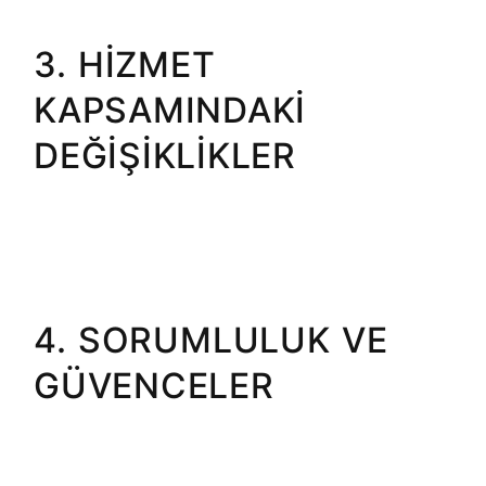
• İade, başvuru tarihinden itibaren 14 iş günü içinde işleme alınır
ve Üyenin ödeme yaptığı hesap veya kredi kartına iade edilir.
3. HİZMET
KAPSAMINDAKİ
DEĞİŞİKLİKLER
3.1. Muzikonair.net, Üye’nin hizmetten memnuniyetini artırmak
adına paket içeriklerinde değişiklik yapma hakkını saklı tutar.
Ancak bu değişiklikler, mevcut paketlerin Üye’nin satın aldığı
şartlardan daha olumsuz bir hale gelmesini sağlamaz.
3.2. Üyenin hizmet paketini yükseltme veya ek hizmet satın alma
talepleri, ödeme tamamlandıktan sonra hemen işleme alınır.
4. SORUMLULUK VE
GÜVENCELER
4.1. Hizmetin, üyenin cihazına veya internet bağlantısına bağlı
olarak kullanılamadığı durumlarda, Site sorumlu tutulamaz.