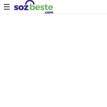
Ödüllerimiz
YIL
TEMA
ÖDÜL
Uluslarası En Moda
Yılın En İyi Dijital Platformu
2024
Ödülleri
Müzikonair
IV.Uluslarası Elmas
Yılın En İyi Magazin Programı
2024
Ödülleri
Müzikonair Magazin
II. Beyaz Yakamoz
Yılın En İyi Magazin Programı
2024
Ödülleri
Müzikonair Magazin
İş İnsanları Marka ve
Yılın Dijital Magazin Programı
2024
Kariyer Zirvesi Ödülleri
Müzikonair Magazin
5.Engelsiz Mikrofon
Radyo Dostu Özel Ödülü Özcan
2024
Radyo Ödülleri
Beylan
Başarı ve Kariyer
2023
Yılın Müzik PR Şirketi
Ödülleri