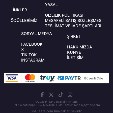
YASAL
LINKLER
GIZLILIK POLITIKASI
ÖDÜLLERIMIZ
MESAFELI SATIŞ SÖZLEŞMESI
TESLIMAT VE İADE ŞARTLARI
SOSYAL MEDYA
ŞIRKET
FACEBOOK
HAKKIMIZDA
X
KÜNYE
TIK TOK
İLETIŞIM
INSTAGRAM
©
2026
PR & Müzik Dağıtım için,
Tel & Whatsapp : 0 552 685 38 82 E-Mail : muzikonair@gmail.com
SozBeste.com Tüm hakları saklıdır.