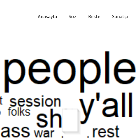
Anasayfa
Söz
Beste
Sanatçı