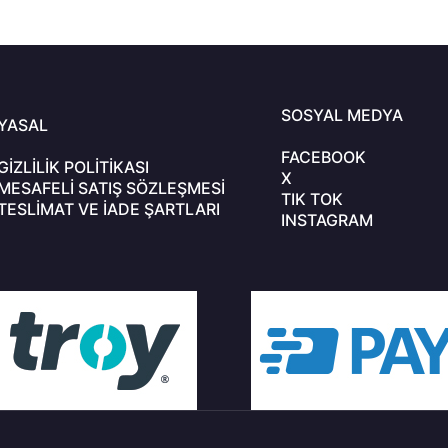
En kötüsü tecrübe olur.
Saklama sevdiğini,
Kaçırma gözlerini.
Aşk zaten bir anda
Çıka çıka çıkagelir.
Yüzün kızarır önce
Anlamsız gülümseme
SOSYAL MEDYA
YASAL
Başlar kıpır kıpır
İçin dans etmeye.
FACEBOOK
GIZLILIK POLITIKASI
X
O o oooooo, o o oooooo, o o ooooooo
MESAFELI SATIŞ SÖZLEŞMESI
TIK TOK
TESLIMAT VE İADE ŞARTLARI
INSTAGRAM