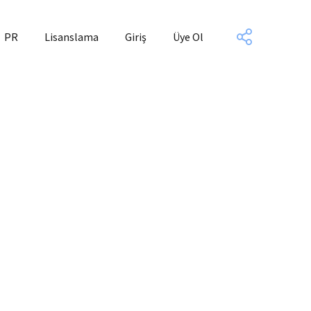
PR
Lisanslama
Giriş
Üye Ol