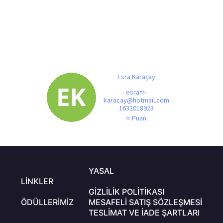
SÖZ ESRA KARAÇAY
Tarz:
arabesk
Esra Karaçay
esram-
karacay@hotmail.com
1632018923
⭐ Puan:
YASAL
LINKLER
GIZLILIK POLITIKASI
ÖDÜLLERIMIZ
MESAFELI SATIŞ SÖZLEŞMESI
TESLIMAT VE İADE ŞARTLARI